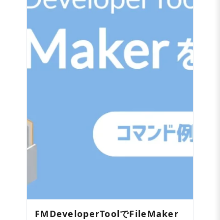
FMDeveloperToolでFileMaker