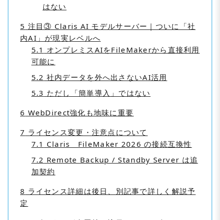
はない
5
注目③ Claris AI モデルサーバー｜ついに「社
内AI」が現実レベルへ
5.1
オンプレミスAIをFileMakerから直接利用
可能に
5.2
社内データを外へ出さないAI活用
5.3
ただし「簡単導入」ではない
6
WebDirect強化も地味に重要
7
ライセンス変更・注意点について
7.1
Claris FileMaker 2026 の接続互換性
7.2
Remote Backup / Standby Server は追
加契約
8
ライセンス詳細は後日、別記事で詳しく解説予
定