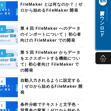
無料
FileMaker とは何なのか？｜ゼ
1
資料ダウンロード
DOWNLOAD
ロから始めるFileMaker 開発
第 4 回 FileMaker へのデータ
2
のインポートについて | 初心者
向けの FileMaker での開発
第 5 回 FileMaker からデータ
3
をエクスポートする機能につい
PAGE
TOP
て| 初心者向け FileMaker で
の開発
自動入力されるように設定する
4
｜ゼロから始めるFileMaker 開
発
条件分岐でテキストと文字色・
5
背景色の変更｜ゼロから始める