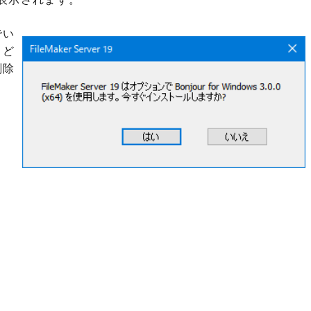
でい
、ど
削除
。