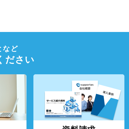
となど
ください