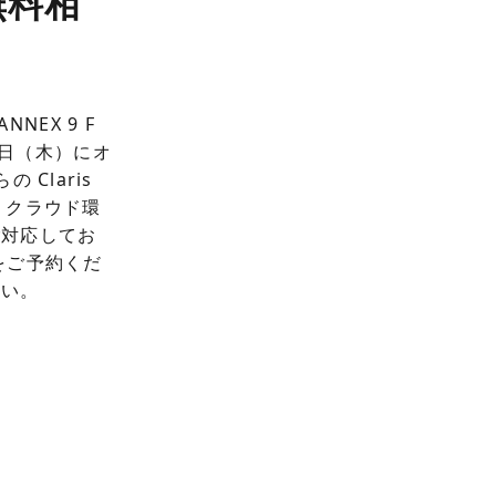
ン無料相
NEX 9 F
27日（木）にオ
Claris
、クラウド環
ご対応してお
をご予約くだ
さい。