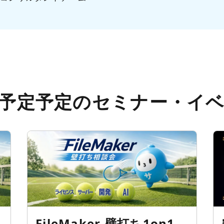
予定予定のセミナー・イ
FileMaker 壁打ち1on1