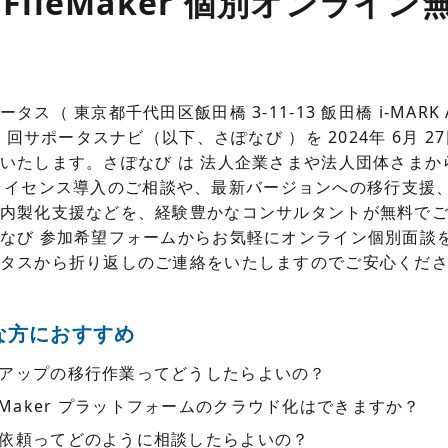
is FileMaker 個別オンライ
ス（ 東京都千代田区飯田橋 3-11-13 飯田橋 i-MARK AN
6 回サポータスナビ（以下、さぽなび ）を 2024年 6月 
いたします。さぽなび は 法人企業さまや法人団体さまからの 
ker ライセンス導入のご相談や、最新バージョンへの移行支援
内製化支援などを、経験豊かなコンサルタントが無料で
なび 参加希望フォームからお気軽にオンライン個別面談
タスから折り返しのご連絡をいたしますのでご安心くだ
な方におすすめ
アップの移行作業ってどうしたらよいの？
 FileMaker プラットフォームのクラウド化はできますか？
依頼ってどのように相談したらよいの？