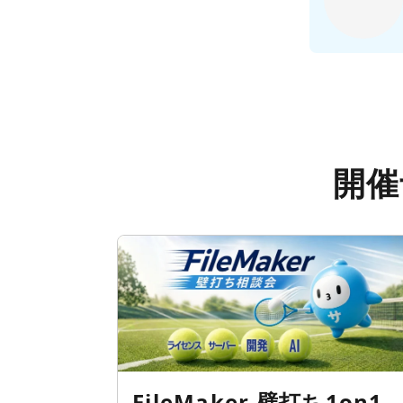
開催
FileMaker 壁打ち1on1