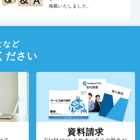
掲載いたしました。
となど
ください
資料請求
せて
FileMaker とサポータスの魅力が